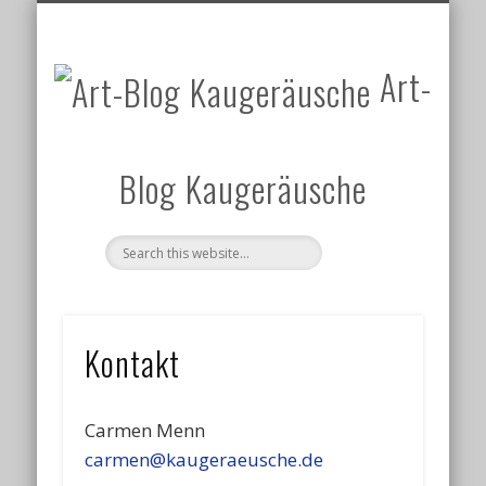
DATENSCHUTZERKLÄRUNG
UM WAS GEHT’S?
KATEGORIEN
IMPRESSUM
KONTAKT
START
Art-
Blog Kaugeräusche
Kontakt
Carmen Menn
carmen@kaugeraeusche.de