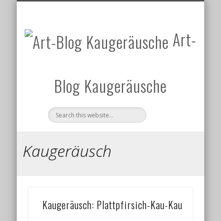
DATENSCHUTZERKLÄRUNG
UM WAS GEHT’S?
KATEGORIEN
IMPRESSUM
KONTAKT
START
Art-
Blog Kaugeräusche
Kaugeräusch
Kaugeräusch: Plattpfirsich-Kau-Kau