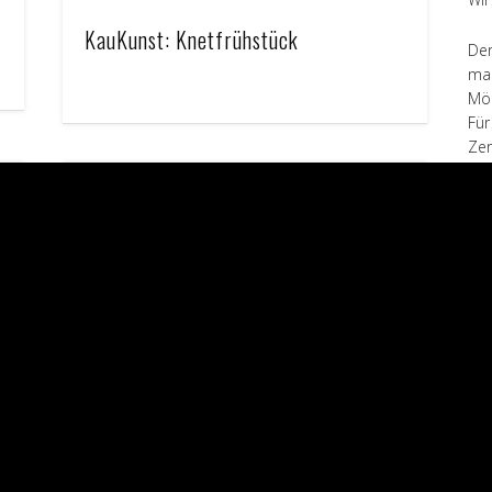
KauKunst: Knetfrühstück
Der
mal
Möh
Für
Zer
wen
wah
Kaugeräusch: Möhren-Kau-Kau
Wir
um 
Das Kaugeräusch des Monats März 2015.
ver
Kau
----
Art
noi
per
tex
Di