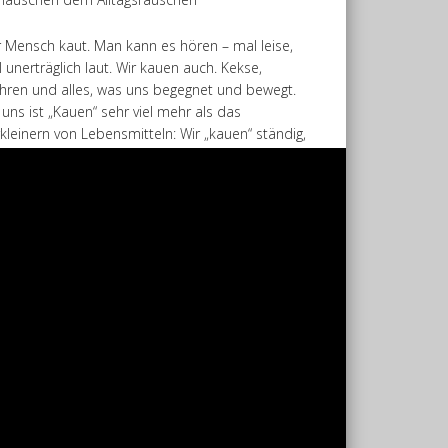
 Mensch kaut. Man kann es hören – mal leise,
 unerträglich laut. Wir kauen auch. Kekse,
ren und alles, was uns begegnet und bewegt.
 uns ist „Kauen“ sehr viel mehr als das
kleinern von Lebensmitteln: Wir „kauen“ ständig,
n wir zum Beispiel unsere Umwelt
rnehmen, etwas hören, sehen oder erleben.
 zerlegen unsere Umwelt in kleine Häppchen,
sie besser erfassen zu können, um sie
stoffwechseln zu können. Das Ergebnis ist
geräusche.de.
--------------------------------------------
-blog from Bonn, Germany, about everyday
se and stories. We capture our experiences and
ceptions on photos, videos, audios, objects,
ts.
e neuesten Beiträge