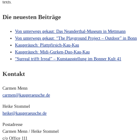
texts.
Die neuesten Beiträge
Von unterwegs gekaut: Das Neanderthal-Museum in Mettmann
Von unterwegs gekaut: “The Playground Project – Outdoor” in Bonn
Kaugeräusch: Plattpfirsich-Kau-Kau
Kaugeräusch: Midi-Gurken-Duo-Kau-Kau
“Surreal trifft Irreal” – Kunstausstellung im Bonner Kult 41
Kontakt
Carmen Menn
carmen@kaugeraeusche.de
Heike Stommel
heike@kaugeraeusche.de
Postadresse
Carmen Menn / Heike Stommel
c/o Office 111